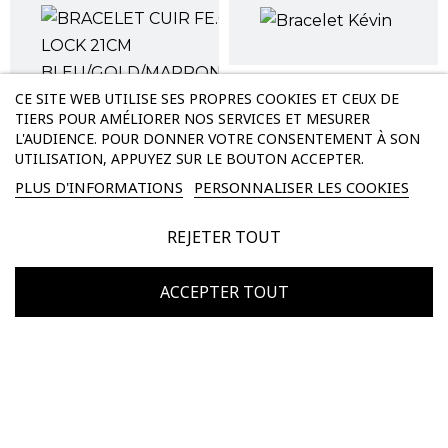
BRACELET KÉVIN
CE SITE WEB UTILISE SES PROPRES COOKIES ET CEUX DE
Prix
915,00 €
TIERS POUR AMÉLIORER NOS SERVICES ET MESURER
L'AUDIENCE. POUR DONNER VOTRE CONSENTEMENT À SON
UTILISATION, APPUYEZ SUR LE BOUTON ACCEPTER.
BRACELET COLLIN
PLUS D'INFORMATIONS
PERSONNALISER LES COOKIES
Prix
597,00 €
REJETER TOUT
ACCEPTER TOUT
BRACELET CHARLES
Prix
1 020,00 €
BRACELET WISSAM