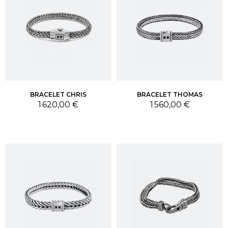
BRACELET CHRIS
BRACELET THOMAS
Prix
Prix
1 620,00 €
1 560,00 €