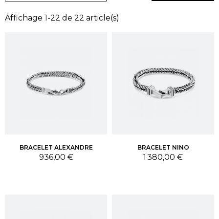
Affichage 1-22 de 22 article(s)
BRACELET ALEXANDRE
BRACELET NINO
Prix
Prix
936,00 €
1 380,00 €