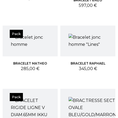
BRACELET ENZO
Prix
597,00 €
Pack
BRACELET MATHEO
BRACELET RAPHAEL
Prix
Prix
285,00 €
345,00 €
Pack