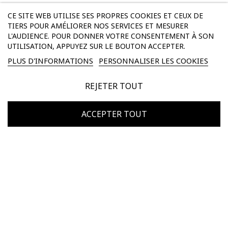
CE SITE WEB UTILISE SES PROPRES COOKIES ET CEUX DE
TIERS POUR AMÉLIORER NOS SERVICES ET MESURER
L'AUDIENCE. POUR DONNER VOTRE CONSENTEMENT À SON
NEWSLETTER
UTILISATION, APPUYEZ SUR LE BOUTON ACCEPTER.
PLUS D'INFORMATIONS
PERSONNALISER LES COOKIES
SOYEZ LES PREMIERS INFORMÉS DE NOS DERNIÈRES
CRÉATIONS, ÉVÈNEMENTS SPÉCIAUX, INAUGURATIONS
REJETER TOUT
DE BOUTIQUES ET BIEN PLUS ENCORE.
ACCEPTER TOUT
S'INSCRIRE
J'accepte que les données renseignées soient utilisées pour l'envoi
d'offres promotionnelles. Vos données seront conservées jusqu'à votre
désinscription. Vous pouvez vous désinscrire à tout moment par
l'intermédiaire du lien présent dans les emails promotionnels qui vous
sont adressés.