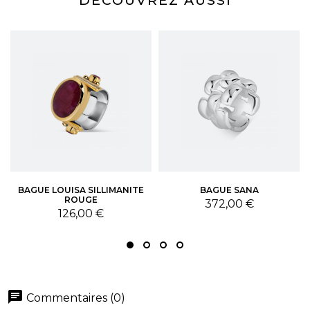
DÉCOUVREZ AUSSI
BAGUE LOUISA SILLIMANITE
BAGUE SANA
ROUGE
Prix
372,00 €
Prix
126,00 €
chat
Commentaires (0)